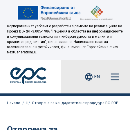
Корпоративният уебсайт е разработен в рамките на реализацията на
Проект BG-RRP-3.005-1986 “Решения в областта на информационните
и комуникационни технологии и киберсигурността в малките и
средните предприятия”, финансиран от Национален план за
възстановяване и устойчивост, финансиран от Европейския съюз –
NextGenerationEU.
EN
Начало
Новини
Отворена за кандидатстване процедура BG-RRP-4.0034 "Национална инфраструктура за съхранение на електроенергия от възобновяеми източници" (RESTORE), Национален план за възстановяване и устойчивост на Република България
Отворена за