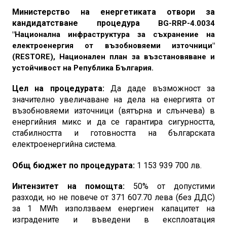
Министерство на енергетиката отвори за
кандидатстване процедура
BG-RRP-4.0034
"Национална инфраструктура за съхранение на
електроенергия от възобновяеми източници"
(RESTORE), Национален план за възстановяване и
устойчивост на Република България.
Цел на процедурата:
Да даде възможност за
значително увеличаване на дела на енергията от
възобновяеми източници (вятърна и слънчева) в
енергийния микс и да се гарантира сигурността,
стабилността и готовността на българската
електроенергийна система.
Общ бюджет по процедурата:
1 153 939 700
лв.
Интензитет на помощта:
50% от допустими
разходи, но не повече от 371 607.70 лева (без ДДС)
за 1 MWh използваем енергиен капацитет на
изградените и въведени в експлоатация