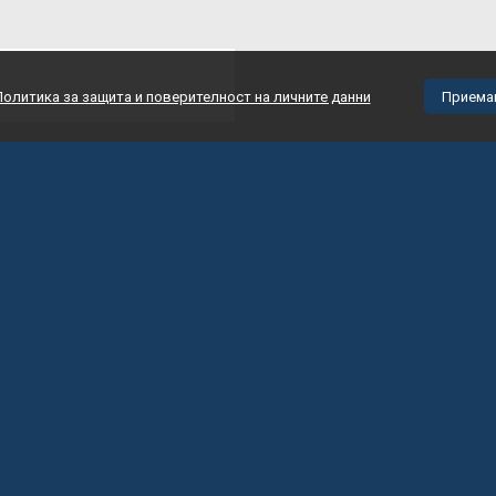
Политика за защита и поверителност на личните данни
Приема
Услуги
Актуални програми
За нас
Новини
026 All rights reserved European Projects Consulting Ltd.
web design by
SP Vision L