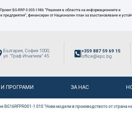
 Проект BG-RRP-3.005-1986 “Решения в областта на информационните и
те предприятия”, финансиран от Национален план за възстановяване и устой
България, София 1000,
+359 887 59 69 15
ул. "Граф Игнатиев" 45
office@epc.bg
НИ ПРОГРАМИ
ЗА НАС
Н
е BG16RFPR001-1.010 "Нови модели в производството от страна н