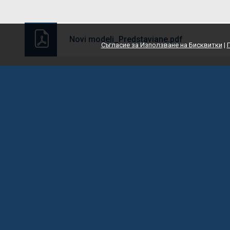
Novi modeli_Predstaviane.pdf
Съгласие за Използване на Бисквитки
|
©2