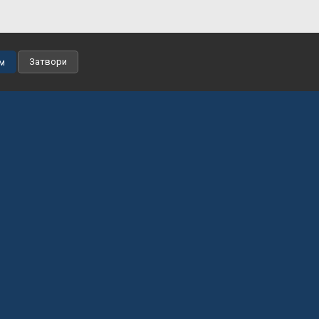
Затвори
м
Контакти
Политика за защита и поверителност на личните данни
Политика за Бисквитки
td.