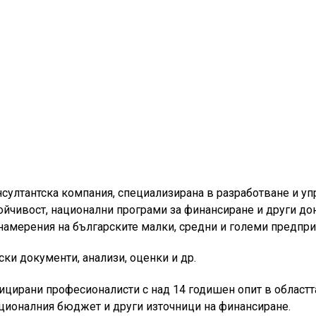
нтска компания, специализирана в разработване и упра
ойчивост, национални програми за финансиране и други до
амерения на българските малки, средни и големи предпри
ки документи, анализи, оценки и др.
цирани професионалисти с над 14 годишен опит в областта
ционалния бюджет и други източници на финансиране.