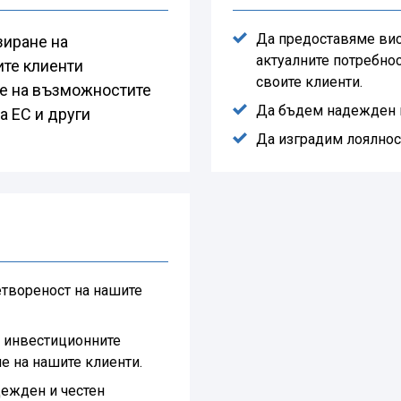
Да предоставяме вис
зиране на
актуалните потребнос
ите клиенти
своите клиенти.
е на възможностите
Да бъдем надежден и
а ЕС и други
Да изградим лоялнос
етвореност на нашите
а инвестиционните
е на нашите клиенти.
дежден и честен